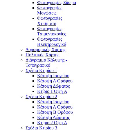
Φωτογραφίες Σίδερα
Φωτογραφίες
Μονώσεις
Φωτογραφίες
Χτισίματα
Φωτογραφίες
Τσιμεντοκονίες
Φωτογραφίες
Ηλεκτρολογικά
Δορυφορικός Χάρτης
Πολιτικός Χάρτης
Διάγραμμα Κάλυψης -
Τοπογραφικό
Σχέδια Κτιρίου 1
Κάτοψη Ισογείου
Κάτοψη Α Ορόφου
Κάτοψη Δώματος
Κτίριο 1 Όψη A
Σχέδια Κτιρίου 2
Κάτοψη Ισογείου
Κάτοψη Α Ορόφου
Κάτοψη Β Ορόφου
Κάτοψη Δώματος
Κτίριο 2 Όψη A
Σχέδια Κτιρίου 3