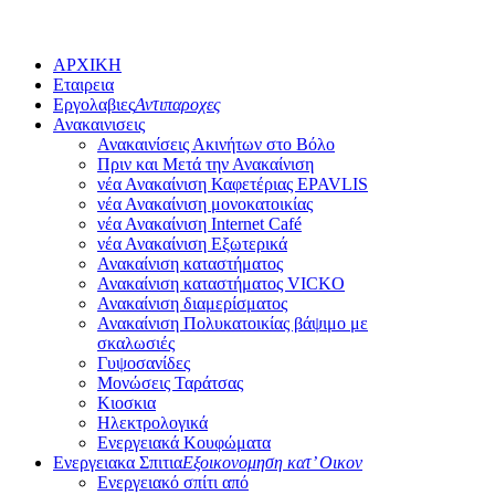
ΑΡΧΙΚΗ
Εταιρεια
Εργολαβιες
Αντιπαροχες
Ανακαινισεις
Ανακαινίσεις Ακινήτων στο Βόλο
Πριν και Μετά την Ανακαίνιση
νέα Ανακαίνιση Καφετέριας EPAVLIS
νέα Ανακαίνιση μονοκατοικίας
νέα Ανακαίνιση Internet Café
νέα Ανακαίνιση Εξωτερικά
Ανακαίνιση καταστήματος
Ανακαίνιση καταστήματος VICKO
Ανακαίνιση διαμερίσματος
Ανακαίνιση Πολυκατοικίας βάψιμο με
σκαλωσιές
Γυψοσανίδες
Μονώσεις Ταράτσας
Κιoσκια
Ηλεκτρολογικά
Ενεργειακά Κουφώματα
Ενεργειακα Σπιτια
Εξοικονομηση κατ’ Οικον
Ενεργειακό σπίτι από