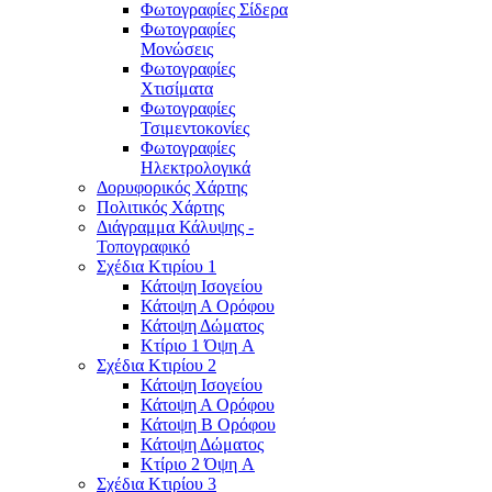
Φωτογραφίες Σίδερα
Φωτογραφίες
Μονώσεις
Φωτογραφίες
Χτισίματα
Φωτογραφίες
Τσιμεντοκονίες
Φωτογραφίες
Ηλεκτρολογικά
Δορυφορικός Χάρτης
Πολιτικός Χάρτης
Διάγραμμα Κάλυψης -
Τοπογραφικό
Σχέδια Κτιρίου 1
Κάτοψη Ισογείου
Κάτοψη Α Ορόφου
Κάτοψη Δώματος
Κτίριο 1 Όψη A
Σχέδια Κτιρίου 2
Κάτοψη Ισογείου
Κάτοψη Α Ορόφου
Κάτοψη Β Ορόφου
Κάτοψη Δώματος
Κτίριο 2 Όψη A
Σχέδια Κτιρίου 3