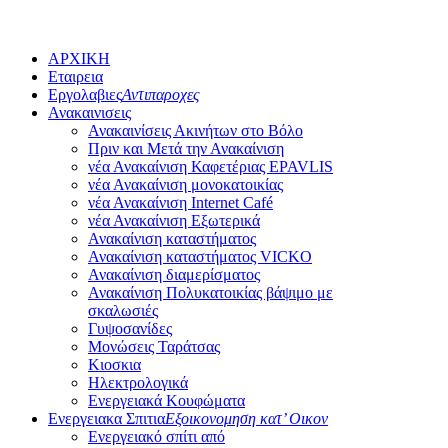
ΑΡΧΙΚΗ
Εταιρεια
Εργολαβιες
Αντιπαροχες
Ανακαινισεις
Ανακαινίσεις Ακινήτων στο Βόλο
Πριν και Μετά την Ανακαίνιση
νέα Ανακαίνιση Καφετέριας EPAVLIS
νέα Ανακαίνιση μονοκατοικίας
νέα Ανακαίνιση Internet Café
νέα Ανακαίνιση Εξωτερικά
Ανακαίνιση καταστήματος
Ανακαίνιση καταστήματος VICKO
Ανακαίνιση διαμερίσματος
Ανακαίνιση Πολυκατοικίας βάψιμο με
σκαλωσιές
Γυψοσανίδες
Μονώσεις Ταράτσας
Κιoσκια
Ηλεκτρολογικά
Ενεργειακά Κουφώματα
Ενεργειακα Σπιτια
Εξοικονομηση κατ’ Οικον
Ενεργειακό σπίτι από