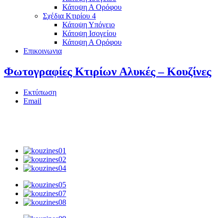
Κάτοψη Α Ορόφου
Σχέδια Κτιρίου 4
Κάτοψη Υπόγειο
Κάτοψη Ισογείου
Κάτοψη Α Ορόφου
Επικοινωνια
Φωτογραφίες Κτιρίων Αλυκές – Κουζίνες
Εκτύπωση
Email