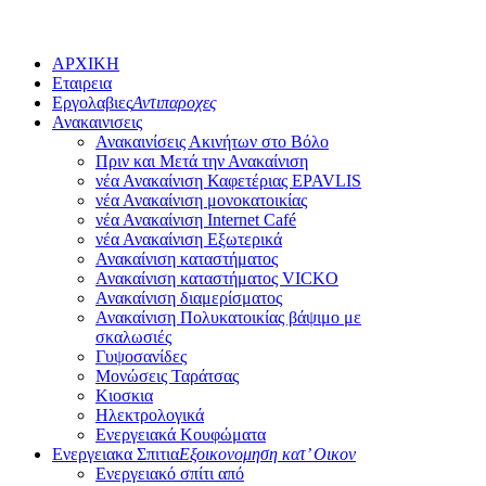
ΑΡΧΙΚΗ
Εταιρεια
Εργολαβιες
Αντιπαροχες
Ανακαινισεις
Ανακαινίσεις Ακινήτων στο Βόλο
Πριν και Μετά την Ανακαίνιση
νέα Ανακαίνιση Καφετέριας EPAVLIS
νέα Ανακαίνιση μονοκατοικίας
νέα Ανακαίνιση Internet Café
νέα Ανακαίνιση Εξωτερικά
Ανακαίνιση καταστήματος
Ανακαίνιση καταστήματος VICKO
Ανακαίνιση διαμερίσματος
Ανακαίνιση Πολυκατοικίας βάψιμο με
σκαλωσιές
Γυψοσανίδες
Μονώσεις Ταράτσας
Κιoσκια
Ηλεκτρολογικά
Ενεργειακά Κουφώματα
Ενεργειακα Σπιτια
Εξοικονομηση κατ’ Οικον
Ενεργειακό σπίτι από