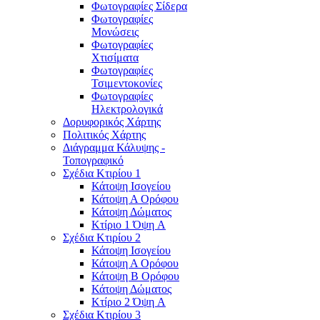
Φωτογραφίες Σίδερα
Φωτογραφίες
Μονώσεις
Φωτογραφίες
Χτισίματα
Φωτογραφίες
Τσιμεντοκονίες
Φωτογραφίες
Ηλεκτρολογικά
Δορυφορικός Χάρτης
Πολιτικός Χάρτης
Διάγραμμα Κάλυψης -
Τοπογραφικό
Σχέδια Κτιρίου 1
Κάτοψη Ισογείου
Κάτοψη Α Ορόφου
Κάτοψη Δώματος
Κτίριο 1 Όψη A
Σχέδια Κτιρίου 2
Κάτοψη Ισογείου
Κάτοψη Α Ορόφου
Κάτοψη Β Ορόφου
Κάτοψη Δώματος
Κτίριο 2 Όψη A
Σχέδια Κτιρίου 3